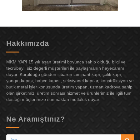
Hakkımızda
MKM YAPI 15 yılı aşan üretimi boyunca sahip olduğu bilgi ve
tecrübeyi, siz değerli müşterileri ile paylaşmanın heyecanını
duyar. Kurulduğu günden itibaren laminant kapı, çelik kapı,
yangın kapısı, bahçe kapısı, seksiyonel kapılar, konstrüksiyon ve
butik metal işler konusunda üretim yapan, uzman kadroya sahip
olan şirketimiz; üretim sonrası hizmet ve ürünlerimiz ile ilgili tüm
desteği müşterimize sunmaktan mutluluk duyar.
Ne Aramıştınız?