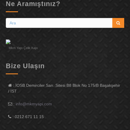
Ne Aramıştınız?
Mkm Yapı Çelik Kapı
Bize Ulaşın
:
İOSB Demirciler San. Sitesi B8 Blok No 175/B Başakşehir
/ İST
:
info@mkmyapi.com
:
0212 671 11 15